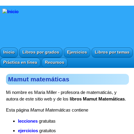
Inicio
Libros por grados
Ejercicios
Libros por temas
Práctica en línea
Recursos
Mamut matemáticas
Mi nombre es Maria Miller - profesora de matematicás, y
autora de este sitio web y de los
libros Mamut Matemáticas
.
Esta página
Mamut Matemáticas
contiene
lecciones
gratuitas
ejercicios
gratuitos