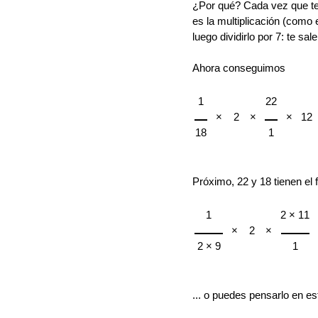
¿Por qué? Cada vez que te
es la multiplicación (como 
luego dividirlo por 7: te s
Ahora conseguimos
1
22
×
2
×
×
12
18
1
Próximo, 22 y 18 tienen el
1
2 × 11
×
2
×
2 × 9
1
... o puedes pensarlo en es