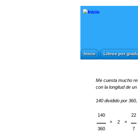
Inicio
Libros por grad
Me cuesta mucho reso
con la longitud de un
140 dividido por 360, 
140
22
×
2
×
360
7