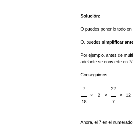
Solución:
O puedes poner lo todo en l
O, puedes
simplificar ant
Por ejemplo, antes de multi
adelante se convierte en 7/
Conseguimos
7
22
×
2
×
×
12
18
7
Ahora, el 7 en el numerado