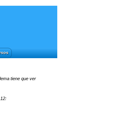
rsos
blema tiene que ver
 12: