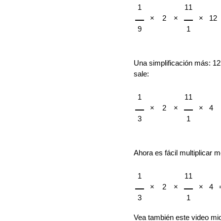
1
11
×
2
×
×
12
9
1
Una simplificación más: 12 d
sale:
1
11
×
2
×
×
4
3
1
Ahora es fácil multiplicar 
1
11
×
2
×
×
4
3
1
Vea también este video mi