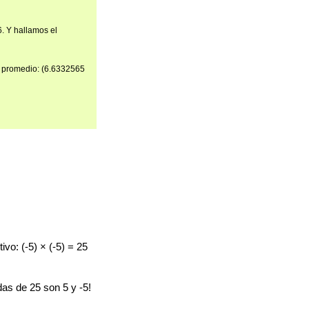
. Y hallamos el
l promedio: (6.6332565
vo: (-5) × (-5) = 25
as de 25 son 5 y -5!