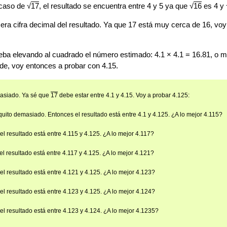
 caso de √
17
, el resultado se encuentra entre 4 y 5 ya que √
16
es 4 y 
era cifra decimal del resultado. Ya que 17 está muy cerca de 16, voy
eba elevando al cuadrado el número estimado: 4.1 × 4.1 = 16.81, o 
de, voy entonces a probar con 4.15.
masiado. Ya sé que
17
debe estar entre 4.1 y 4.15. Voy a probar 4.125:
uito demasiado. Entonces el resultado está entre 4.1 y 4.125. ¿A lo mejor 4.115?
l resultado está entre 4.115 y 4.125. ¿A lo mejor 4.117?
 resultado está entre 4.117 y 4.125. ¿A lo mejor 4.121?
l resultado está entre 4.121 y 4.125. ¿A lo mejor 4.123?
l resultado está entre 4.123 y 4.125. ¿A lo mejor 4.124?
l resultado está entre 4.123 y 4.124. ¿A lo mejor 4.1235?