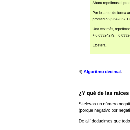
Ahora repetimos el pro
Por lo tanto, de forma 
promedio: (6.642857 + 
Una vez más, repetimos
+ 6.633242)/2 = 6.6332
Etcetera.
4)
Algoritmo decimal
.
¿Y qué de las raices
Si elevas un número negativ
(porque negativo por negati
De allí deducimos que todo