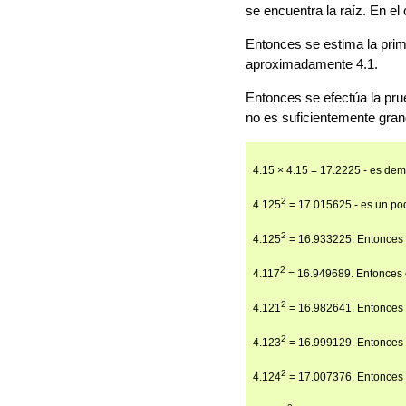
se encuentra la raíz. En el
Entonces se estima la prim
aproximadamente 4.1.
Entonces se efectúa la pru
no es suficientemente gran
4.15 × 4.15 = 17.2225 - es de
2
4.125
= 17.015625 - es un poq
2
4.125
= 16.933225. Entonces e
2
4.117
= 16.949689. Entonces el
2
4.121
= 16.982641. Entonces e
2
4.123
= 16.999129. Entonces e
2
4.124
= 17.007376. Entonces e