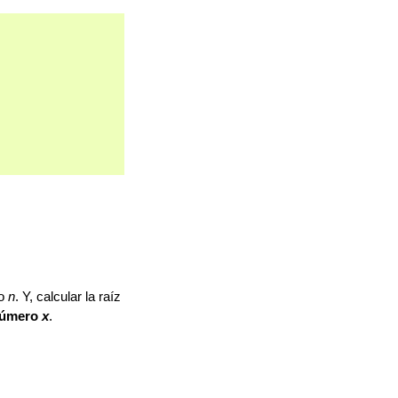
ro
n
. Y, calcular la raíz
 número
x
.