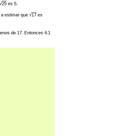
√
25
es 5.
 a estimar que √
17
es
menos de 17. Entonces 4.1