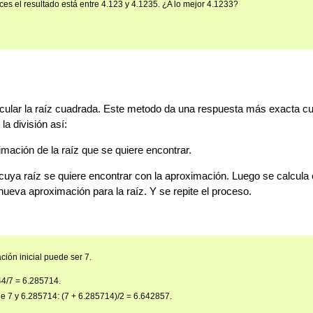
s el resultado está entre 4.123 y 4.1235. ¿A lo mejor 4.1233?
cular la raíz cuadrada. Este metodo da una respuesta más exacta cu
la división así:
mación de la raíz que se quiere encontrar.
cuya raíz se quiere encontrar con la aproximación. Luego se calcula
 nueva aproximación para la raíz. Y se repite el proceso.
ción inicial puede ser 7.
44/7 = 6.285714.
e 7 y 6.285714: (7 + 6.285714)/2 = 6.642857.