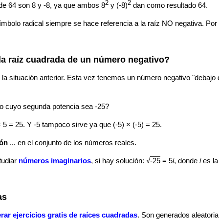
2
2
de 64 son 8 y -8, ya que ambos 8
y (-8)
dan como resultado 64.
bolo radical siempre se hace referencia a la raíz NO negativa. Por
 la raíz cuadrada de un número negativo?
 la situación anterior. Esta vez tenemos un número negativo "debajo 
o cuyo segunda potencia sea -25?
 5 = 25. Y -5 tampoco sirve ya que (-5) × (-5) = 25.
ión
... en el conjunto de los números reales.
studiar
números imaginarios
, si hay solución: √
-25
= 5
i
, donde
i
es la
as
rar ejercicios gratis de raíces cuadradas
. Son generados aleatori