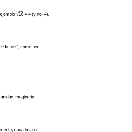
 ejemplo √
16
= 4 (y no -4).
de la raiz", como por
 unidad imaginaria.
amente, cada hoja es