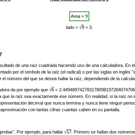
Area = 9
lado = √
9
= 3.
?
esultado de una raíz cuadrada haciendo uso de una calculadora. En ell
ado por el simbolo de la raíz (el radical) o por las siglas en inglés "
 el número del que se desea hallar la raíz, dependiendo de la calcula
dora da por ejemplo que √
6
= 2.449489742783178098197284074706 (
a que la raíz sea exactamente ese número. En realidad, si la raíz no
 representación decimal que nunca termina y nunca tiene ningun perio
 aproximación con tantas cifras cuantas caben en su pantalla.
probar". Por ejemplo, para hallar √
17
. Primero se hallan dos números