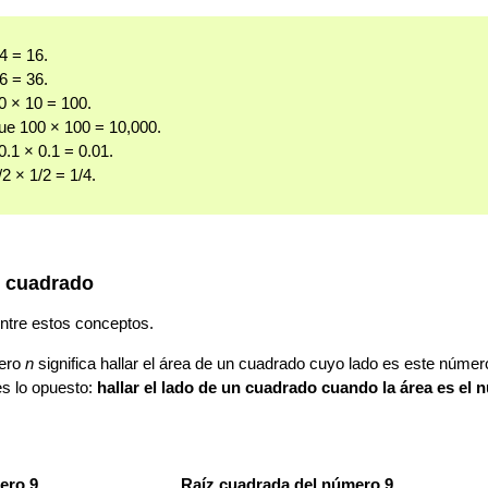
4 = 16.
6 = 36.
0 × 10 = 100.
ue 100 × 100 = 10,000.
.1 × 0.1 = 0.01.
2 × 1/2 = 1/4.
l cuadrado
ntre estos conceptos.
mero
n
significa hallar el área de un cuadrado cuyo lado es este núme
s lo opuesto:
hallar el lado de un cuadrado cuando la área es el
ero 9
Raíz cuadrada del número 9