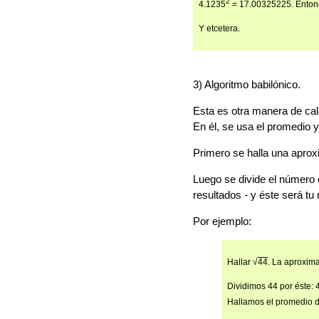
2
4.1235
= 17.00325225. Entonce
Y etcetera.
3) Algoritmo babilónico.
Esta es otra manera de cal
En él, se usa el promedio y 
Primero se halla una aproxi
Luego se divide el número 
resultados - y éste será tu
Por ejemplo:
Hallar √
44
. La aproxima
Dividimos 44 por éste: 
Hallamos el promedio d