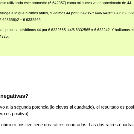
ceso utilizando este promedio (6.642857) como mi nuevo valor aproximado de
44
.
analoga a lo que hicimos antes, dividimos 44 por 6.642857: 44/6.642857 = 6.623656
6.623656)/2 = 6.6332565.
 el proceso: dividimos 44 por 6.6332565: 44/6.6332565 = 6.633242. Y hallamos e
4925.
 negativas?
o a la segunda potencia (lo elevas al cuadrado), el resultado es positi
vo es positivo).
 número positivo tiene dos raíces cuadradas. Las dos raíces cuadrad