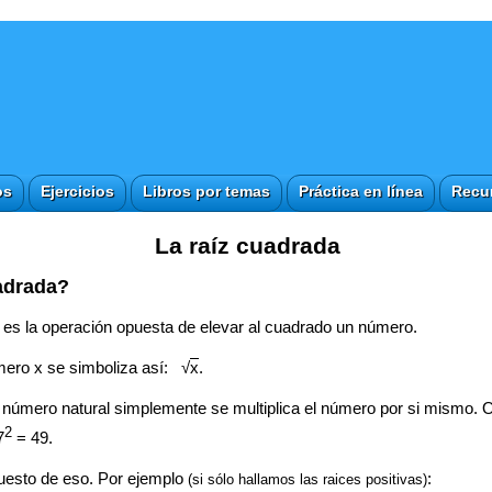
os
Ejercicios
Libros por temas
Práctica en línea
Recu
La raíz cuadrada
adrada?
 es la operación opuesta de elevar al cuadrado un número.
mero x se simboliza así: √
x
.
número natural simplemente se multiplica el número por si mismo. O
2
7
= 49.
puesto de eso. Por ejemplo
:
(si sólo hallamos las raices positivas)