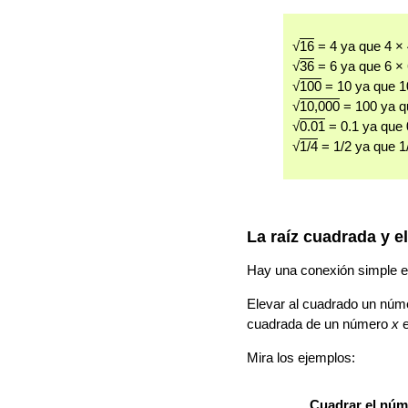
√
16
= 4 ya que 4 × 
√
36
= 6 ya que 6 × 
√
100
= 10 ya que 1
√
10,000
= 100 ya q
√
0.01
= 0.1 ya que 0
√
1/4
= 1/2 ya que 1/
La raíz cuadrada y e
Hay una conexión simple e
Elevar al cuadrado un nú
cuadrada de un número
x
e
Mira los ejemplos:
Cuadrar el núm