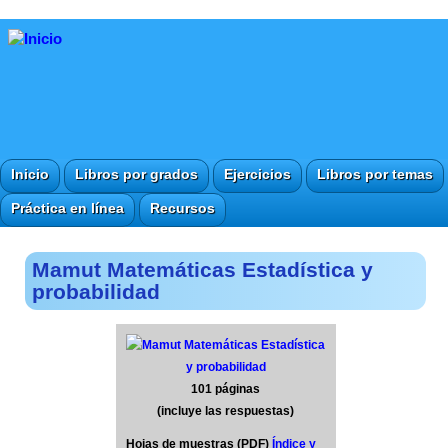
Inicio
Libros por grados
Ejercicios
Libros por temas
Práctica en línea
Recursos
Mamut Matemáticas Estadística y
probabilidad
101 páginas
(incluye las respuestas)
Hojas de muestras (PDF)
Índice y