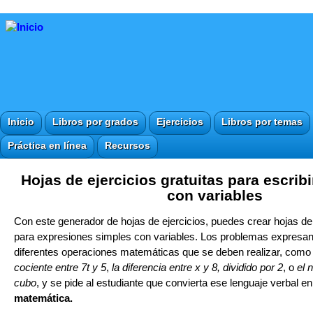
Inicio
Libros por grados
Ejercicios
Libros por temas
Práctica en línea
Recursos
Hojas de ejercicios gratuitas para escrib
con variables
Con este generador de hojas de ejercicios, puedes crear hojas de 
para expresiones simples con variables. Los problemas expresa
diferentes operaciones matemáticas que se deben realizar, como
cociente entre 7t y 5
,
la diferencia entre x y 8, dividido por 2
, o
el 
cubo
, y se pide al estudiante que convierta ese lenguaje verbal e
matemática.