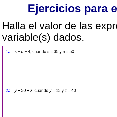
Ejercicios para 
Halla el valor de las exp
variable(s) dados.
1a.
s
−
u
− 4, cuando
s
= 35 y
u
= 50
2a.
y
− 30 +
z
, cuando
y
= 13 y
z
= 40