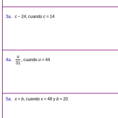
3a.
c
− 24, cuando
c
= 14
u
4a.
, cuando
u
= 44
31
5a.
x
+
b
, cuando
x
= 48 y
b
= 20