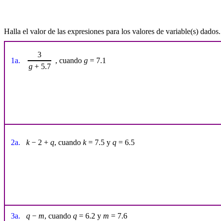
Halla el valor de las expresiones para los valores de variable(s) dados.
3
1a.
, cuando
g
= 7.1
g
+ 5.7
2a.
k
− 2 +
q
, cuando
k
= 7.5 y
q
= 6.5
3a.
q
−
m
, cuando
q
= 6.2 y
m
= 7.6