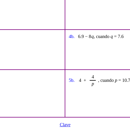
4b.
6.9 − 8
q
, cuando
q
= 7.6
4
5b.
4 +
, cuando
p
= 10.
p
Clave