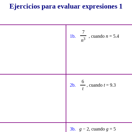
Ejercicios para evaluar expresiones 1
7
1b.
, cuando
n
= 5.4
3
n
6
2b.
, cuando
t
= 9.3
t
3b.
g
− 2, cuando
g
= 5