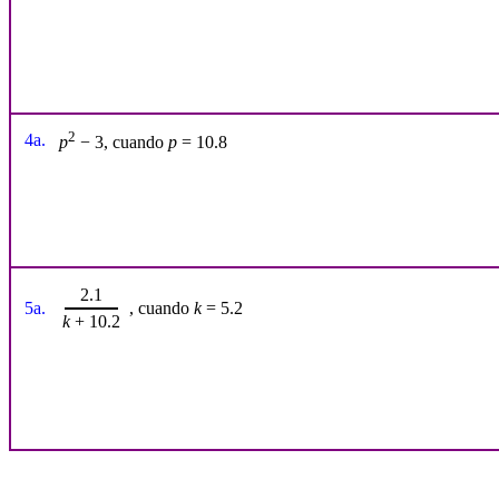
2
4a.
p
− 3, cuando
p
= 10.8
2.1
5a.
, cuando
k
= 5.2
k
+ 10.2