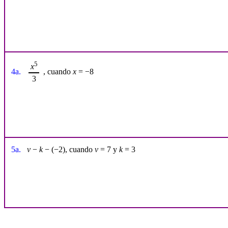
5
x
4a.
, cuando
x
= −8
3
5a.
v
−
k
− (−2), cuando
v
= 7 y
k
= 3