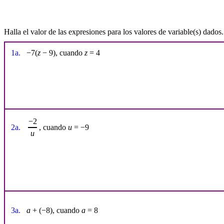
Halla el valor de las expresiones para los valores de variable(s) dados.
1a.
−7(
z
− 9), cuando
z
= 4
−2
2a.
, cuando
u
= −9
u
3a.
a
+ (−8), cuando
a
= 8