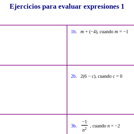
Ejercicios para evaluar expresiones 1
1b.
m
+ (−4), cuando
m
= −1
2b.
2(6 −
c
), cuando
c
= 0
−1
3b.
, cuando
n
= −2
2
n