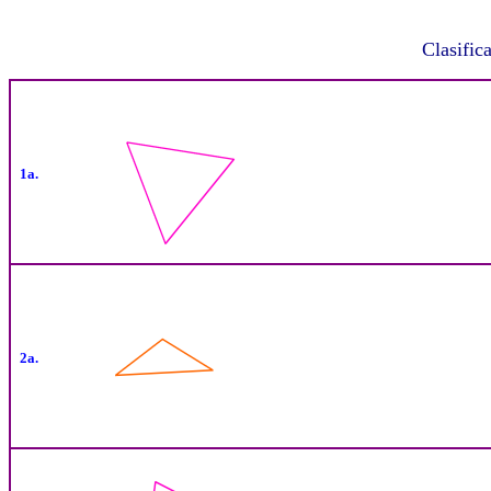
Clasific
1a.
2a.