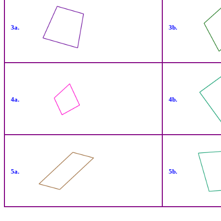
3a.
3b.
4a.
4b.
5a.
5b.