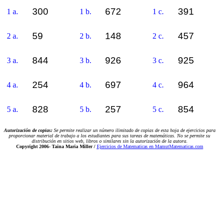
300
672
391
1 a.
1 b.
1 c.
59
148
457
2 a.
2 b.
2 c.
844
926
925
3 a.
3 b.
3 c.
254
697
964
4 a.
4 b.
4 c.
828
257
854
5 a.
5 b.
5 c.
Autorización de copias:
Se permite realizar un número ilimitado de copias de esta hoja de ejercicios para
proporcionar material de trabajo a los estudiantes para sus tareas de matemáticas. No se permite su
distribución en sitios web, libros o similares sin la autorización de la autora.
Copyright 2006-
Taina Maria Miller /
Ejercicios de Matematicas en MamutMatematicas.com