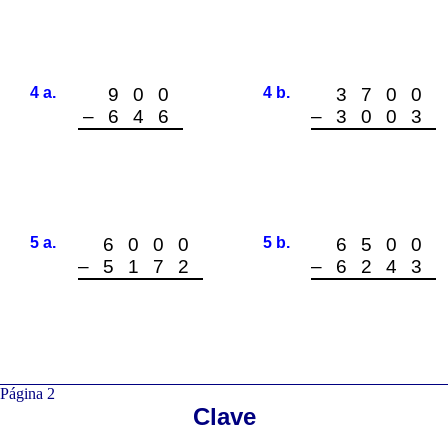
4 a.
900
4 b.
3700
–646
–3003
5 a.
6000
5 b.
6500
–5172
–6243
Página 2
Clave