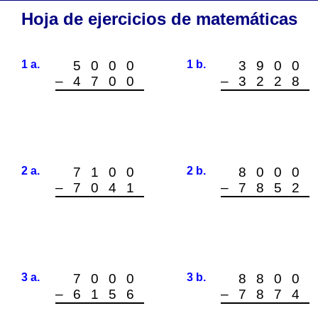
Hoja de ejercicios de matemáticas
1 a.
5000
1 b.
3900
–4700
–3228
2 a.
7100
2 b.
8000
–7041
–7852
3 a.
7000
3 b.
8800
–6156
–7874