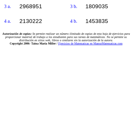
2968951
1809035
3 a.
3 b.
2130222
1453835
4 a.
4 b.
Autorización de copias:
Se permite realizar un número ilimitado de copias de esta hoja de ejercicios para
proporcionar material de trabajo a los estudiantes para sus tareas de matemáticas. No se permite su
distribución en sitios web, libros o similares sin la autorización de la autora.
Copyright 2006-
Taina Maria Miller /
Ejercicios de Matematicas en MamutMatematicas.com