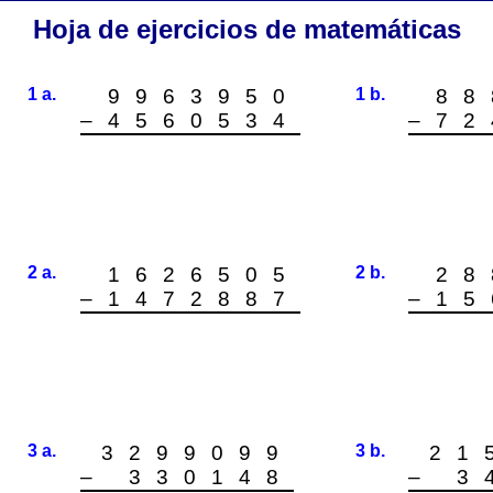
Hoja de ejercicios de matemáticas
1 a.
9963950
1 b.
88
–4560534
–72
2 a.
1626505
2 b.
28
–1472887
–15
3 a.
3299099
3 b.
21
– 330148
– 3