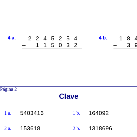
4 a.
2245254
4 b.
18
– 115032
– 3
Página 2
Clave
5403416
164092
1 a.
1 b.
153618
1318696
2 a.
2 b.