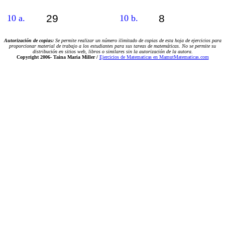
29
8
10 a.
10 b.
Autorización de copias:
Se permite realizar un número ilimitado de copias de esta hoja de ejercicios para
proporcionar material de trabajo a los estudiantes para sus tareas de matemáticas. No se permite su
distribución en sitios web, libros o similares sin la autorización de la autora.
Copyright 2006-
Taina Maria Miller /
Ejercicios de Matematicas en MamutMatematicas.com