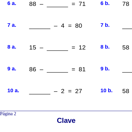
6 a.
88 – ______ = 71
6 b.
78
7 a.
______ – 4 = 80
7 b.
__
8 a.
15 – ______ = 12
8 b.
58
9 a.
86 – ______ = 81
9 b.
__
10 a.
______ – 2 = 27
10 b.
58
Página 2
Clave