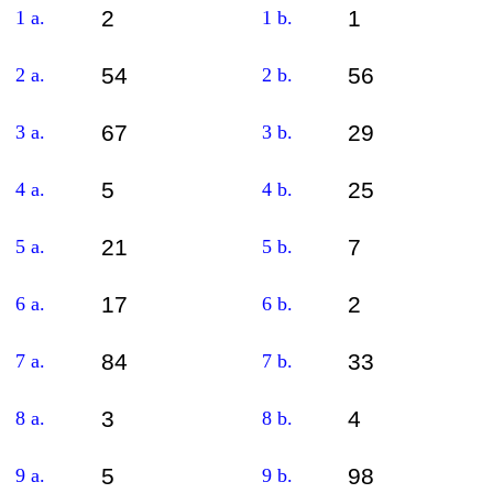
2
1
1 a.
1 b.
54
56
2 a.
2 b.
67
29
3 a.
3 b.
5
25
4 a.
4 b.
21
7
5 a.
5 b.
17
2
6 a.
6 b.
84
33
7 a.
7 b.
3
4
8 a.
8 b.
5
98
9 a.
9 b.