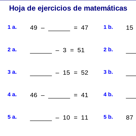
Hoja de ejercicios de matemáticas
1 a.
49 – ______ = 47
1 b.
15
2 a.
______ – 3 = 51
2 b.
__
3 a.
______ – 15 = 52
3 b.
__
4 a.
46 – ______ = 41
4 b.
__
5 a.
______ – 10 = 11
5 b.
87