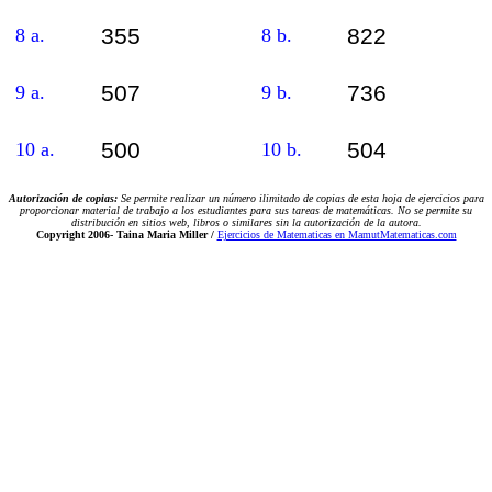
355
822
8 a.
8 b.
507
736
9 a.
9 b.
500
504
10 a.
10 b.
Autorización de copias:
Se permite realizar un número ilimitado de copias de esta hoja de ejercicios para
proporcionar material de trabajo a los estudiantes para sus tareas de matemáticas. No se permite su
distribución en sitios web, libros o similares sin la autorización de la autora.
Copyright 2006-
Taina Maria Miller /
Ejercicios de Matematicas en MamutMatematicas.com