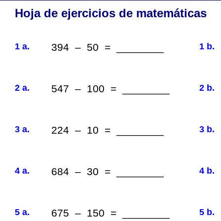
Hoja de ejercicios de matemáticas
1 a.
394 – 50 = ________
1 b.
2 a.
547 – 100 = ________
2 b.
3 a.
224 – 10 = ________
3 b.
4 a.
684 – 30 = ________
4 b.
5 a.
675 – 150 = ________
5 b.