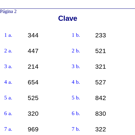
Página 2
Clave
344
233
1 a.
1 b.
447
521
2 a.
2 b.
214
321
3 a.
3 b.
654
527
4 a.
4 b.
525
842
5 a.
5 b.
320
830
6 a.
6 b.
969
322
7 a.
7 b.