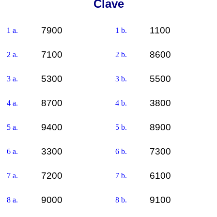
Clave
7900
1100
1 a.
1 b.
7100
8600
2 a.
2 b.
5300
5500
3 a.
3 b.
8700
3800
4 a.
4 b.
9400
8900
5 a.
5 b.
3300
7300
6 a.
6 b.
7200
6100
7 a.
7 b.
9000
9100
8 a.
8 b.