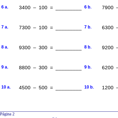
6 a.
3400 – 100 = _________
6 b.
7900 
7 a.
7300 – 100 = _________
7 b.
6300 
8 a.
9300 – 300 = _________
8 b.
9200 
9 a.
8800 – 300 = _________
9 b.
6200 
10 a.
4500 – 500 = _________
10 b.
1200 
Página 2