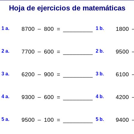
Hoja de ejercicios de matemáticas
1 a.
8700 – 800 = _________
1 b.
1800 
2 a.
7700 – 600 = _________
2 b.
9500 
3 a.
6200 – 900 = _________
3 b.
6100 
4 a.
9300 – 600 = _________
4 b.
4200 
5 a.
9500 – 100 = _________
5 b.
9400 