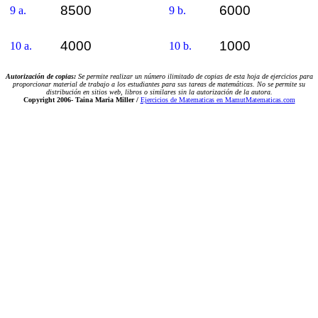
8500
6000
9 a.
9 b.
4000
1000
10 a.
10 b.
Autorización de copias:
Se permite realizar un número ilimitado de copias de esta hoja de ejercicios para
proporcionar material de trabajo a los estudiantes para sus tareas de matemáticas. No se permite su
distribución en sitios web, libros o similares sin la autorización de la autora.
Copyright 2006-
Taina Maria Miller /
Ejercicios de Matematicas en MamutMatematicas.com