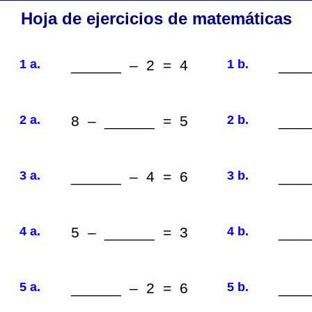
Hoja de ejercicios de matemáticas
1 a.
______ – 2 = 4
1 b.
____
2 a.
8 – ______ = 5
2 b.
____
3 a.
______ – 4 = 6
3 b.
____
4 a.
5 – ______ = 3
4 b.
____
5 a.
______ – 2 = 6
5 b.
____