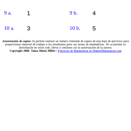
1
4
9 a.
9 b.
3
5
10 a.
10 b.
Autorización de copias:
Se permite realizar un número ilimitado de copias de esta hoja de ejercicios para
proporcionar material de trabajo a los estudiantes para sus tareas de matemáticas. No se permite su
distribución en sitios web, libros o similares sin la autorización de la autora.
Copyright 2006-
Taina Maria Miller /
Ejercicios de Matematicas en MamutMatematicas.com