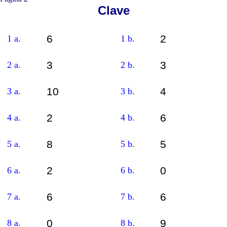
Clave
6
2
1 a.
1 b.
3
3
2 a.
2 b.
10
4
3 a.
3 b.
2
6
4 a.
4 b.
8
5
5 a.
5 b.
2
0
6 a.
6 b.
6
6
7 a.
7 b.
0
9
8 a.
8 b.