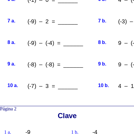
7 a.
(-9) – 2 = ______
7 b.
(-3) 
8 a.
(-9) – (-4) = ______
8 b.
9 – (
9 a.
(-8) – (-8) = ______
9 b.
9 – (
10 a.
(-7) – 3 = ______
10 b.
4 – 
Página 2
Clave
-9
-4
1 a.
1 b.