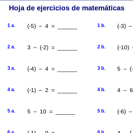
Hoja de ejercicios de matemáticas
1 a.
(-5) – 4 = ______
1 b.
(-3) 
2 a.
3 – (-2) = ______
2 b.
(-10)
3 a.
(-4) – 4 = ______
3 b.
5 – (
4 a.
(-1) – 2 = ______
4 b.
4 – 
5 a.
5 – 10 = ______
5 b.
(-6) 
6 a.
(-1) – 0 = ______
6 b.
4 – (