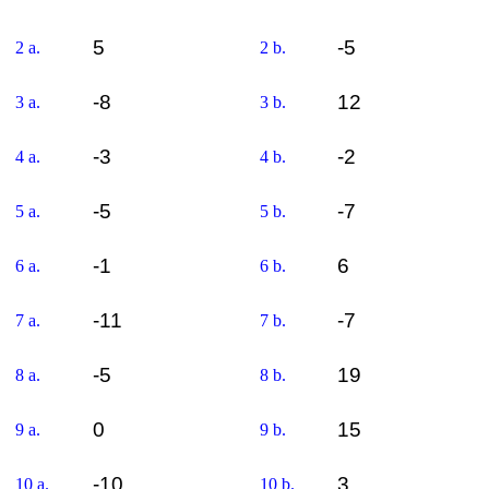
5
-5
2 a.
2 b.
-8
12
3 a.
3 b.
-3
-2
4 a.
4 b.
-5
-7
5 a.
5 b.
-1
6
6 a.
6 b.
-11
-7
7 a.
7 b.
-5
19
8 a.
8 b.
0
15
9 a.
9 b.
-10
3
10 a.
10 b.