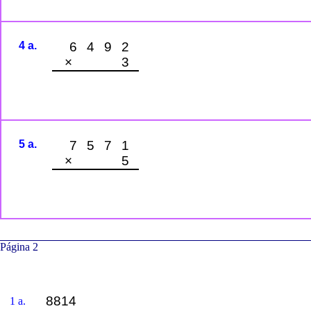
4 a.
6492
× 3
5 a.
7571
× 5
Página 2
8814
1 a.