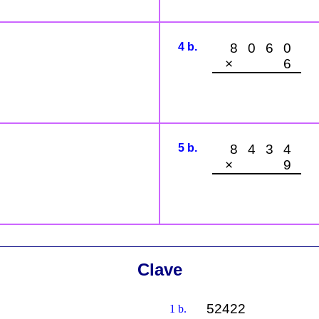
4 b.
8060
× 6
5 b.
8434
× 9
Clave
52422
1 b.