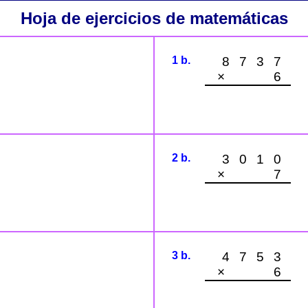
Hoja de ejercicios de matemáticas
1 b.
8737
× 6
2 b.
3010
× 7
3 b.
4753
× 6