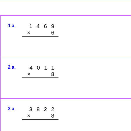
1 a.
1469
× 6
2 a.
4011
× 8
3 a.
3822
× 8