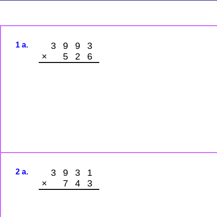
1 a.
3993
× 526
2 a.
3931
× 743