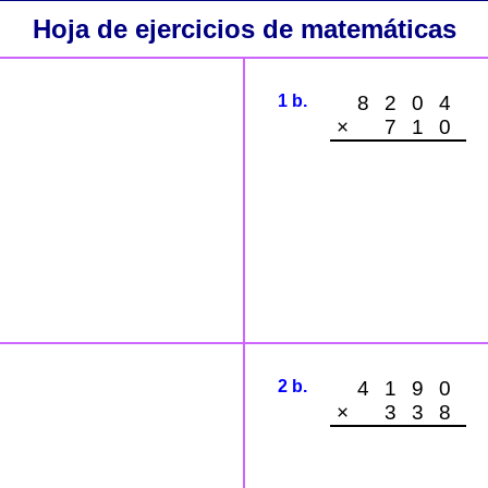
Hoja de ejercicios de matemáticas
1 b.
8204
× 710
2 b.
4190
× 338