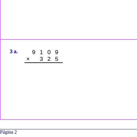
3 a.
9109
× 325
Página 2