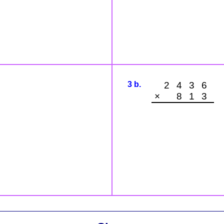
3 b.
2436
× 813