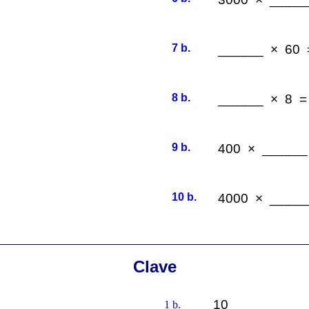
7 b.
______ × 60 
8 b.
______ × 8 =
9 b.
400 × ______
10 b.
4000 × _____
Clave
10
1 b.