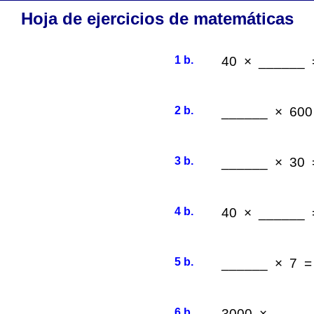
Hoja de ejercicios de matemáticas
1 b.
40 × ______ 
2 b.
______ × 600
3 b.
______ × 30 
4 b.
40 × ______ 
5 b.
______ × 7 =
6 b.
3000 × _____