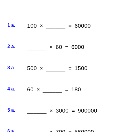
1 a.
100 × ______ = 60000
2 a.
______ × 60 = 6000
3 a.
500 × ______ = 1500
4 a.
60 × ______ = 180
5 a.
______ × 3000 = 900000
6 a.
______ × 700 = 560000