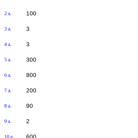
100
2 a.
3
3 a.
3
4 a.
300
5 a.
800
6 a.
200
7 a.
90
8 a.
2
9 a.
600
10 a.