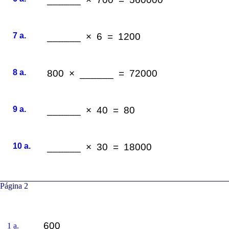
7 a.
______ × 6 = 1200
8 a.
800 × ______ = 72000
9 a.
______ × 40 = 80
10 a.
______ × 30 = 18000
Página 2
600
1 a.