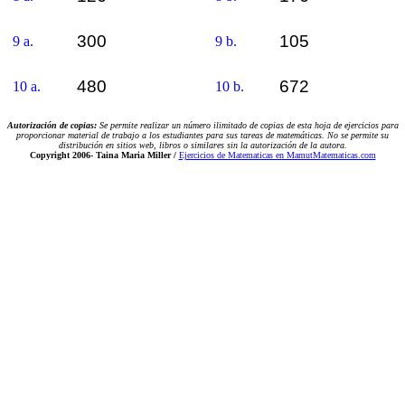
300
105
9 a.
9 b.
480
672
10 a.
10 b.
Autorización de copias:
Se permite realizar un número ilimitado de copias de esta hoja de ejercicios para
proporcionar material de trabajo a los estudiantes para sus tareas de matemáticas. No se permite su
distribución en sitios web, libros o similares sin la autorización de la autora.
Copyright 2006-
Taina Maria Miller /
Ejercicios de Matematicas en MamutMatematicas.com