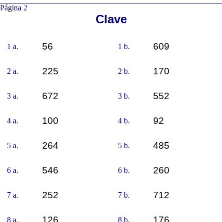
Página 2
Clave
56
609
1 a.
1 b.
225
170
2 a.
2 b.
672
552
3 a.
3 b.
100
92
4 a.
4 b.
264
485
5 a.
5 b.
546
260
6 a.
6 b.
252
712
7 a.
7 b.
126
176
8 a.
8 b.