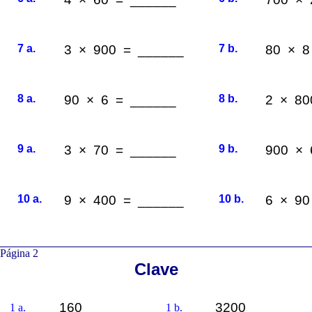
7 a.
3 × 900 = ______
7 b.
80 × 8
8 a.
90 × 6 = ______
8 b.
2 × 80
9 a.
3 × 70 = ______
9 b.
900 × 
10 a.
9 × 400 = ______
10 b.
6 × 90
Página 2
Clave
160
3200
1 a.
1 b.