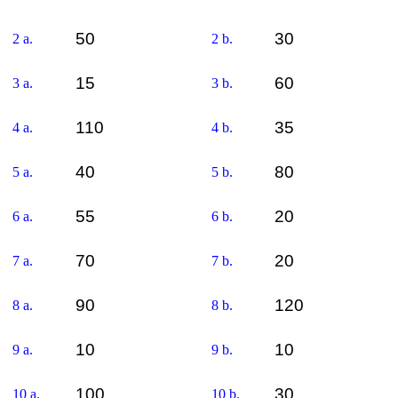
50
30
2 a.
2 b.
15
60
3 a.
3 b.
110
35
4 a.
4 b.
40
80
5 a.
5 b.
55
20
6 a.
6 b.
70
20
7 a.
7 b.
90
120
8 a.
8 b.
10
10
9 a.
9 b.
100
30
10 a.
10 b.