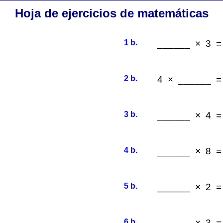
Hoja de ejercicios de matemáticas
1 b.
______ × 3 =
2 b.
4 × ______ =
3 b.
______ × 4 =
4 b.
______ × 8 =
5 b.
______ × 2 =
6 b.
______ × 3 =