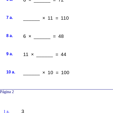
7 a.
______ × 11 = 110
8 a.
6 × ______ = 48
9 a.
11 × ______ = 44
10 a.
______ × 10 = 100
Página 2
3
1 a.