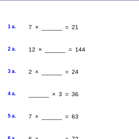
1 a.
7 × ______ = 21
2 a.
12 × ______ = 144
3 a.
2 × ______ = 24
4 a.
______ × 3 = 36
5 a.
7 × ______ = 63
6 a.
6 × ______ = 72