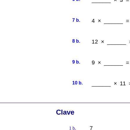
7 b.
4 × ______ =
8 b.
12 × ______ 
9 b.
9 × ______ =
10 b.
______ × 11 
Clave
7
1 b.