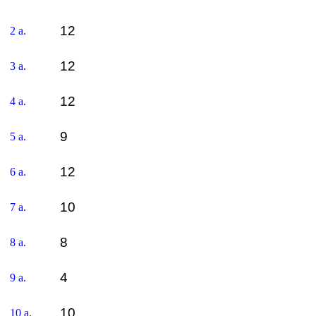
12
2 a.
12
3 a.
12
4 a.
9
5 a.
12
6 a.
10
7 a.
8
8 a.
4
9 a.
10
10 a.