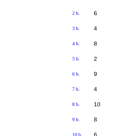
6
2 b.
4
3 b.
8
4 b.
2
5 b.
9
6 b.
4
7 b.
10
8 b.
8
9 b.
6
10 b.