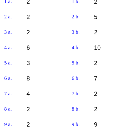
2
2
1 a.
1 b.
2
5
2 a.
2 b.
2
2
3 a.
3 b.
6
10
4 a.
4 b.
3
2
5 a.
5 b.
8
7
6 a.
6 b.
4
2
7 a.
7 b.
2
2
8 a.
8 b.
2
9
9 a.
9 b.