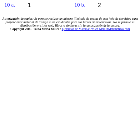
1
2
10 a.
10 b.
Autorización de copias:
Se permite realizar un número ilimitado de copias de esta hoja de ejercicios para
proporcionar material de trabajo a los estudiantes para sus tareas de matemáticas. No se permite su
distribución en sitios web, libros o similares sin la autorización de la autora.
Copyright 2006-
Taina Maria Miller /
Ejercicios de Matematicas en MamutMatematicas.com