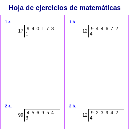
Hoja de ejercicios de matemáticas
1 a.
1 b.
9 4 0 1 7 3
9 4 4 6 7 2
17
12
1
4
2 a.
2 b.
4 5 6 9 5 4
9 2 3 9 4 2
99
12
3
4