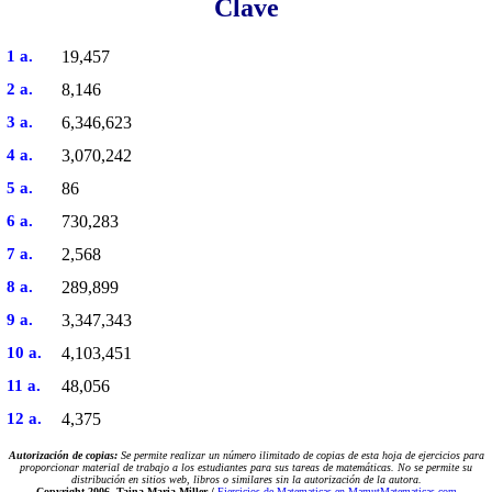
Clave
1 a.
19,457
2 a.
8,146
3 a.
6,346,623
4 a.
3,070,242
5 a.
86
6 a.
730,283
7 a.
2,568
8 a.
289,899
9 a.
3,347,343
10 a.
4,103,451
11 a.
48,056
12 a.
4,375
Autorización de copias:
Se permite realizar un número ilimitado de copias de esta hoja de ejercicios para
proporcionar material de trabajo a los estudiantes para sus tareas de matemáticas. No se permite su
distribución en sitios web, libros o similares sin la autorización de la autora.
Copyright 2006-
Taina Maria Miller /
Ejercicios de Matematicas en MamutMatematicas.com