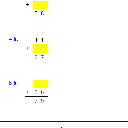
+
58
4 b.
11
+
77
5 b.
+
56
79