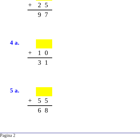
+
25
97
4 a.
+
10
31
5 a.
+
55
68
Pagina 2