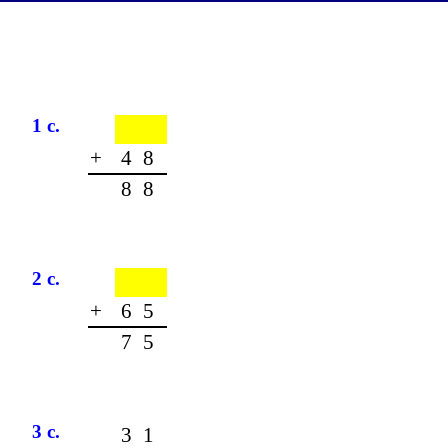
1 c.
+
48
88
2 c.
+
65
75
3 c.
31