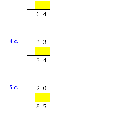
+
64
4 c.
33
+
54
5 c.
20
+
85