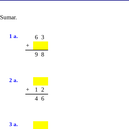
Sumar.
1 a.
63
+
98
2 a.
+
12
46
3 a.