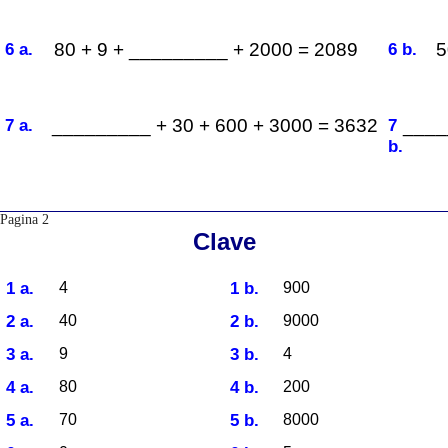
6 a.
80 + 9 + _________ + 2000 = 2089
6 b.
5
7 a.
_________ + 30 + 600 + 3000 = 3632
7
____
b.
Pagina 2
Clave
1 a.
1 b.
4
900
2 a.
2 b.
40
9000
3 a.
3 b.
9
4
4 a.
4 b.
80
200
5 a.
5 b.
70
8000