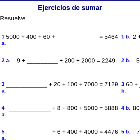
Ejercicios de sumar
Resuelve.
1
5000 + 400 + 60 + ____________ = 5464
1 b.
2 
a.
2 a.
9 + _________ + 200 + 2000 = 2249
2 b.
5
3
____________ + 20 + 100 + 7000 = 7129
3
60 +
a.
b.
4
____________ + 8 + 800 + 5000 = 5888
4 b.
80
a.
5
____________ + 6 + 400 + 4000 = 4476
5 b.
7
a.