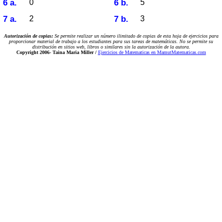
6 a.
6 b.
0
5
7 a.
7 b.
2
3
Autorización de copias:
Se permite realizar un número ilimitado de copias de esta hoja de ejercicios para
proporcionar material de trabajo a los estudiantes para sus tareas de matemáticas. No se permite su
distribución en sitios web, libros o similares sin la autorización de la autora.
Copyright 2006-
Taina Maria Miller /
Ejercicios de Matematicas en MamutMatematicas.com