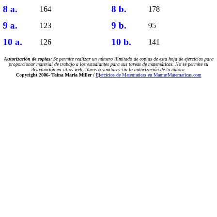
8 a.
8 b.
164
178
9 a.
9 b.
123
95
10 a.
10 b.
126
141
Autorización de copias:
Se permite realizar un número ilimitado de copias de esta hoja de ejercicios para
proporcionar material de trabajo a los estudiantes para sus tareas de matemáticas. No se permite su
distribución en sitios web, libros o similares sin la autorización de la autora.
Copyright 2006-
Taina Maria Miller /
Ejercicios de Matematicas en MamutMatematicas.com