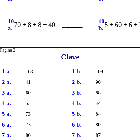
10
10
70 + 8 + 8 + 40 = ______
5 + 60 + 6 +
a.
b.
Pagina 2
Clave
1 a.
1 b.
163
109
2 a.
2 b.
41
90
3 a.
3 b.
60
88
4 a.
4 b.
53
44
5 a.
5 b.
73
84
6 a.
6 b.
73
80
7 a.
7 b.
86
87