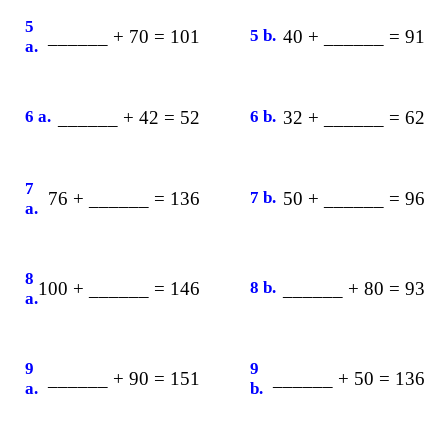
5
______ + 70 = 101
5 b.
40 + ______ = 91
a.
6 a.
______ + 42 = 52
6 b.
32 + ______ = 62
7
76 + ______ = 136
7 b.
50 + ______ = 96
a.
8
100 + ______ = 146
8 b.
______ + 80 = 93
a.
9
9
______ + 90 = 151
______ + 50 = 136
a.
b.