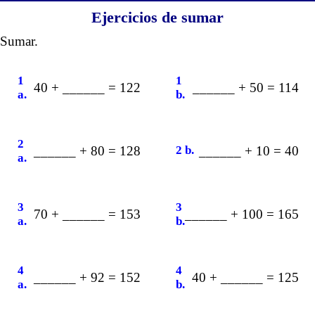
Ejercicios de sumar
Sumar.
1
1
40 + ______ = 122
______ + 50 = 114
a.
b.
2
______ + 80 = 128
2 b.
______ + 10 = 40
a.
3
3
70 + ______ = 153
______ + 100 = 165
a.
b.
4
4
______ + 92 = 152
40 + ______ = 125
a.
b.