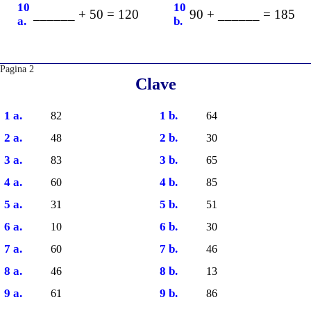
10
10
______ + 50 = 120
90 + ______ = 185
a.
b.
Pagina 2
Clave
1 a.
1 b.
82
64
2 a.
2 b.
48
30
3 a.
3 b.
83
65
4 a.
4 b.
60
85
5 a.
5 b.
31
51
6 a.
6 b.
10
30
7 a.
7 b.
60
46
8 a.
8 b.
46
13
9 a.
9 b.
61
86