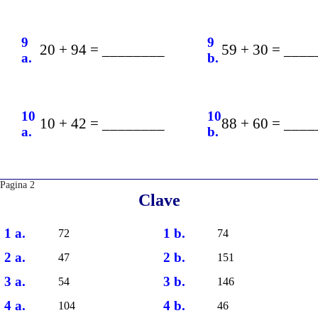
9
9
20 + 94 = ________
59 + 30 = ___
a.
b.
10
10
10 + 42 = ________
88 + 60 = ___
a.
b.
Pagina 2
Clave
1 a.
1 b.
72
74
2 a.
2 b.
47
151
3 a.
3 b.
54
146
4 a.
4 b.
104
46