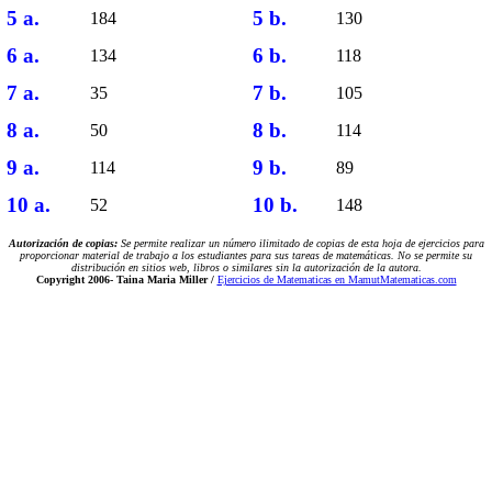
5 a.
5 b.
184
130
6 a.
6 b.
134
118
7 a.
7 b.
35
105
8 a.
8 b.
50
114
9 a.
9 b.
114
89
10 a.
10 b.
52
148
Autorización de copias:
Se permite realizar un número ilimitado de copias de esta hoja de ejercicios para
proporcionar material de trabajo a los estudiantes para sus tareas de matemáticas. No se permite su
distribución en sitios web, libros o similares sin la autorización de la autora.
Copyright 2006-
Taina Maria Miller /
Ejercicios de Matematicas en MamutMatematicas.com