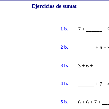
Ejercicios de sumar
1 b.
7 + ______ + 
2 b.
______ + 6 + 
3 b.
3 + 6 + _____
4 b.
______ + 7 + 
5 b.
6 + 6 + 7 + _