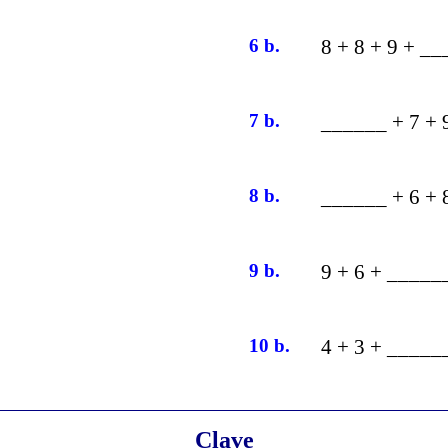
6 b.
8 + 8 + 9 + _
7 b.
______ + 7 + 
8 b.
______ + 6 + 
9 b.
9 + 6 + _____
10 b.
4 + 3 + _____
Clave