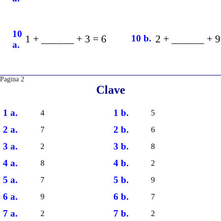
10
1 + ______ + 3 = 6
10 b.
2 + ______ + 9
a.
Pagina 2
Clave
1 a.
1 b.
4
5
2 a.
2 b.
7
6
3 a.
3 b.
2
8
4 a.
4 b.
8
2
5 a.
5 b.
7
9
6 a.
6 b.
9
7
7 a.
7 b.
2
2