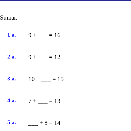
Sumar.
1 a.
9 + ___ = 16
2 a.
9 + ___ = 12
3 a.
10 + ___ = 15
4 a.
7 + ___ = 13
5 a.
___ + 8 = 14