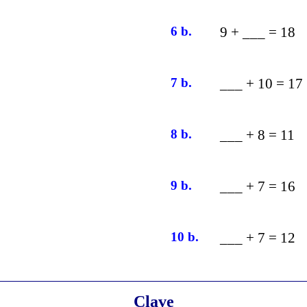
6 b.
9 + ___ = 18
7 b.
___ + 10 = 17
8 b.
___ + 8 = 11
9 b.
___ + 7 = 16
10 b.
___ + 7 = 12
Clave