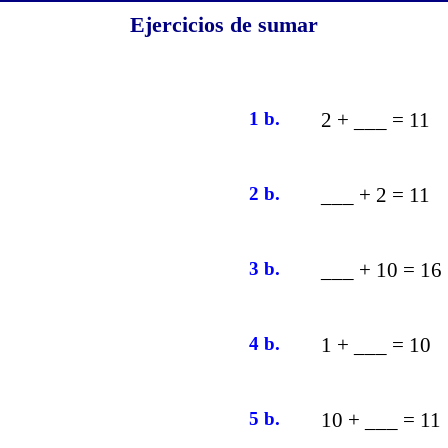
Ejercicios de sumar
1 b.
2 + ___ = 11
2 b.
___ + 2 = 11
3 b.
___ + 10 = 16
4 b.
1 + ___ = 10
5 b.
10 + ___ = 11