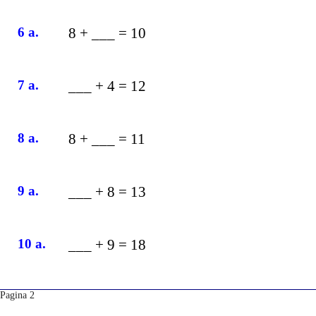
6 a.
8 + ___ = 10
7 a.
___ + 4 = 12
8 a.
8 + ___ = 11
9 a.
___ + 8 = 13
10 a.
___ + 9 = 18
Pagina 2