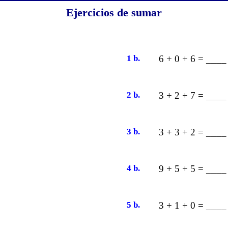
Ejercicios de sumar
1 b.
6 + 0 + 6 = ____
2 b.
3 + 2 + 7 = ____
3 b.
3 + 3 + 2 = ____
4 b.
9 + 5 + 5 = ____
5 b.
3 + 1 + 0 = ____