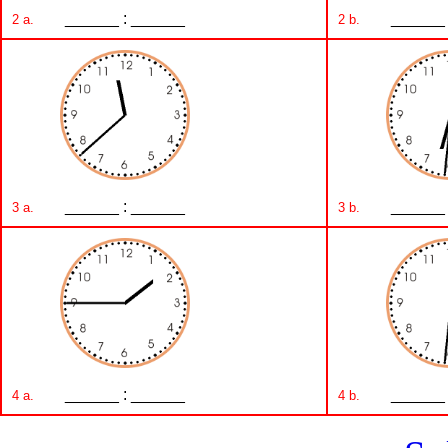
______ : ______
______ 
2 a.
2 b.
______ : ______
______ 
3 a.
3 b.
______ : ______
______ 
4 a.
4 b.