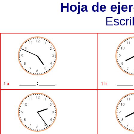
Hoja de ejer
Escri
______ : ______
______ 
1 a.
1 b.