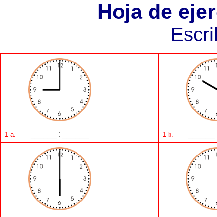
Hoja de ejer
Escri
______ : ______
______ 
1 a.
1 b.