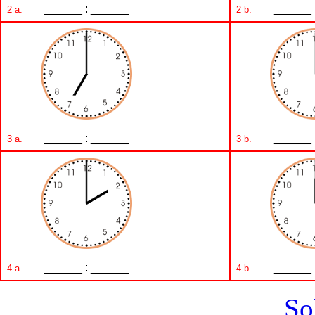
______ : ______
______ 
2 a.
2 b.
______ : ______
______ 
3 a.
3 b.
______ : ______
______ 
4 a.
4 b.
So