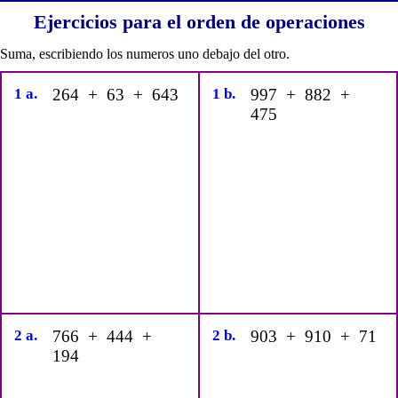
Ejercicios para el orden de operaciones
Suma, escribiendo los numeros uno debajo del otro.
1 a.
264 + 63 + 643
1 b.
997 + 882 +
475
2 a.
766 + 444 +
2 b.
903 + 910 + 71
194