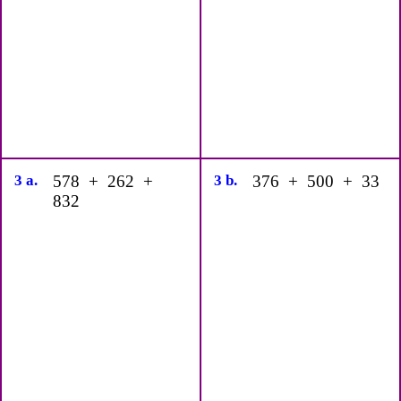
3 a.
578 + 262 +
3 b.
376 + 500 + 33
832