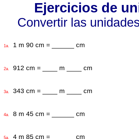
Ejercicios de u
Convertir las unidade
1 m 90 cm = ______ cm
1a.
912 cm = ____ m ____ cm
2a.
343 cm = ____ m ____ cm
3a.
8 m 45 cm = ______ cm
4a.
4 m 85 cm = ______ cm
5a.