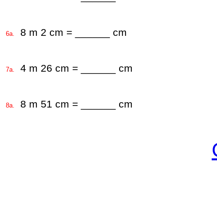
8 m 2 cm = ______ cm
6a.
4 m 26 cm = ______ cm
7a.
8 m 51 cm = ______ cm
8a.