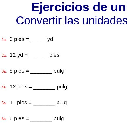
Ejercicios de u
Convertir las unidade
6 pies = _____ yd
1a.
12 yd = ______ pies
2a.
8 pies = _______ pulg
3a.
12 pies = _______ pulg
4a.
11 pies = _______ pulg
5a.
6 pies = _______ pulg
6a.