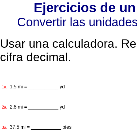
Ejercicios de u
Convertir las unidade
Usar una calculadora. Re
cifra decimal.
1.5 mi = ___________ yd
1a.
2.8 mi = ___________ yd
2a.
37.5 mi = ___________ pies
3a.