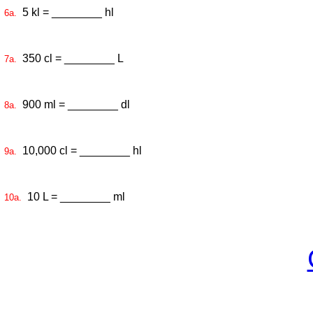
5 kl = ________ hl
6a.
350 cl = ________ L
7a.
900 ml = ________ dl
8a.
10,000 cl = ________ hl
9a.
10 L = ________ ml
10a.