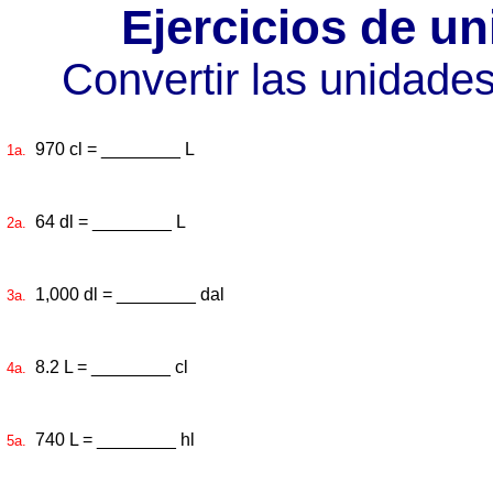
Ejercicios de u
Convertir las unidade
970 cl = ________ L
1a.
64 dl = ________ L
2a.
1,000 dl = ________ dal
3a.
8.2 L = ________ cl
4a.
740 L = ________ hl
5a.