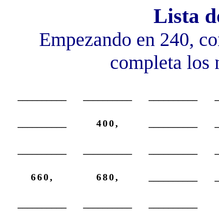
Lista 
Empezando en 240, con
completa los 
__________
__________
__________
__________
400,
__________
__________
__________
__________
660,
680,
__________
__________
__________
__________