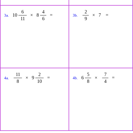
6
4
2
10
×
8
=
×
7
=
3a.
3b.
11
6
9
11
2
5
7
×
9
=
6
×
=
4a.
4b.
8
10
8
4