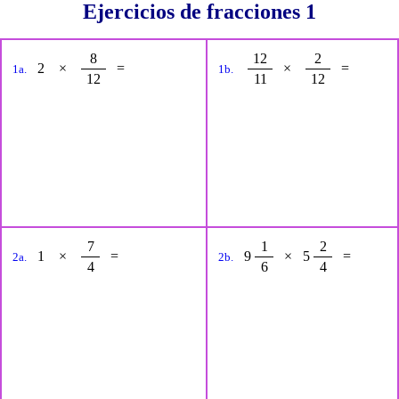
Ejercicios de fracciones 1
8
12
2
2
×
=
×
=
1a.
1b.
12
11
12
7
1
2
1
×
=
9
×
5
=
2a.
2b.
4
6
4