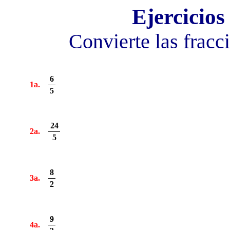
Ejercicios
Convierte las frac
6
1a.
5
24
2a.
5
8
3a.
2
9
4a.