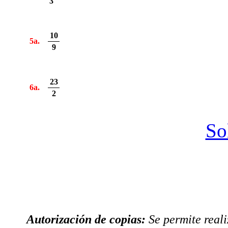
3
10
5a.
9
23
6a.
2
So
Autorización de copias:
Se permite real