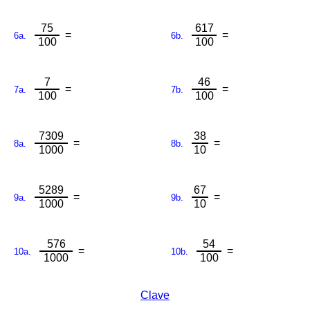
75
617
=
=
6a.
6b.
100
100
7
46
=
=
7a.
7b.
100
100
7309
38
=
=
8a.
8b.
1000
10
5289
67
=
=
9a.
9b.
1000
10
576
54
=
=
10a.
10b.
1000
100
Clave