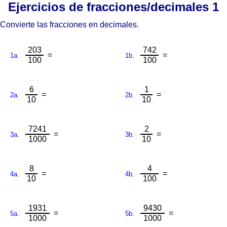
Ejercicios de fracciones/decimales 1
Convierte las fracciones en decimales.
203
742
=
=
1a.
1b.
100
100
6
1
=
=
2a.
2b.
10
10
7241
2
=
=
3a.
3b.
1000
10
8
4
=
=
4a.
4b.
10
100
1931
9430
=
=
5a.
5b.
1000
1000