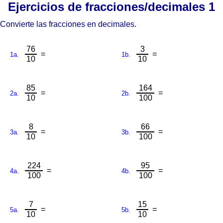
Ejercicios de fracciones/decimales 1
Convierte las fracciones en decimales.
76
3
=
=
1a.
1b.
10
10
85
164
=
=
2a.
2b.
10
100
8
66
=
=
3a.
3b.
10
100
224
95
=
=
4a.
4b.
100
100
7
15
=
=
5a.
5b.
10
10