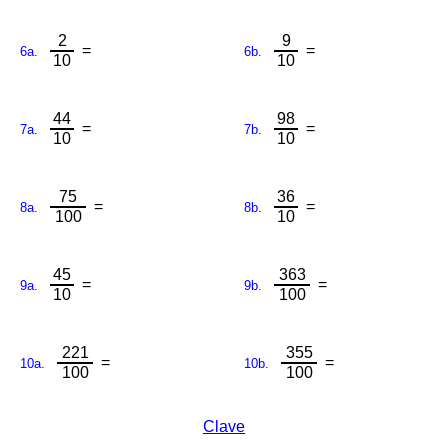
2
9
=
=
6a.
6b.
10
10
44
98
=
=
7a.
7b.
10
10
75
36
=
=
8a.
8b.
100
10
45
363
=
=
9a.
9b.
10
100
221
355
=
=
10a.
10b.
100
100
Clave