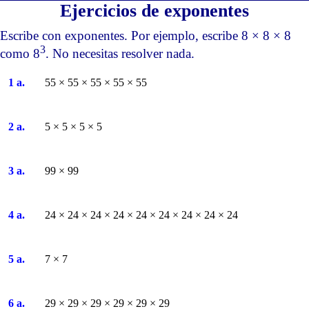
Ejercicios de exponentes
Escribe con exponentes. Por ejemplo, escribe 8 × 8 × 8
3
como 8
. No necesitas resolver nada.
1 a.
55 × 55 × 55 × 55 × 55
2 a.
5 × 5 × 5 × 5
3 a.
99 × 99
4 a.
24 × 24 × 24 × 24 × 24 × 24 × 24 × 24 × 24
5 a.
7 × 7
6 a.
29 × 29 × 29 × 29 × 29 × 29