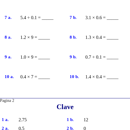
7 a.
5.4 ÷ 0.1 = _____
7 b.
3.1 × 0.6 = _____
8 a.
1.2 × 9 = _____
8 b.
1.3 × 0.4 = _____
9 a.
1.0 × 9 = _____
9 b.
0.7 ÷ 0.1 = _____
10 a.
0.4 × 7 = _____
10 b.
1.4 × 0.4 = _____
Pagina 2
Clave
1 a.
2.75
1 b.
12
2 a.
0.5
2 b.
0